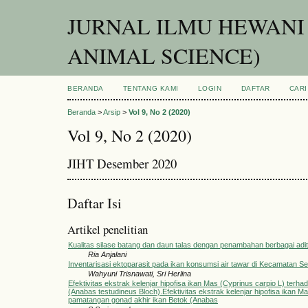
JURNAL ILMU HEWANI
ANIMAL SCIENCE)
BERANDA
TENTANG KAMI
LOGIN
DAFTAR
CARI
Beranda
>
Arsip
>
Vol 9, No 2 (2020)
Vol 9, No 2 (2020)
JIHT Desember 2020
Daftar Isi
Artikel penelitian
Kualitas silase batang dan daun talas dengan penambahan berbagai aditi
Ria Anjalani
Inventarisasi ektoparasit pada ikan konsumsi air tawar di Kecamatan Ser
Wahyuni Trisnawati, Sri Herlina
Efektivitas ekstrak kelenjar hipofisa ikan Mas (Cyprinus carpio L) ter
(Anabas testudineus Bloch).Efektivitas ekstrak kelenjar hipofisa ikan M
pamatangan gonad akhir ikan Betok (Anabas