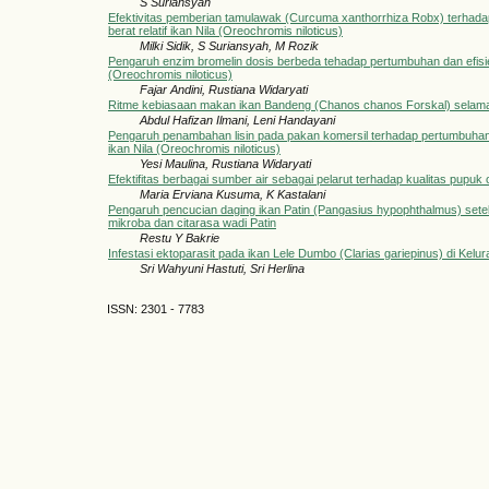
S Suriansyah
Efektivitas pemberian tamulawak (Curcuma xanthorrhiza Robx) terhad
berat relatif ikan Nila (Oreochromis niloticus)
Milki Sidik, S Suriansyah, M Rozik
Pengaruh enzim bromelin dosis berbeda tehadap pertumbuhan dan efisi
(Oreochromis niloticus)
Fajar Andini, Rustiana Widaryati
Ritme kebiasaan makan ikan Bandeng (Chanos chanos Forskal) selama
Abdul Hafizan Ilmani, Leni Handayani
Pengaruh penambahan lisin pada pakan komersil terhadap pertumbuhan,
ikan Nila (Oreochromis niloticus)
Yesi Maulina, Rustiana Widaryati
Efektifitas berbagai sumber air sebagai pelarut terhadap kualitas pupuk
Maria Erviana Kusuma, K Kastalani
Pengaruh pencucian daging ikan Patin (Pangasius hypophthalmus) set
mikroba dan citarasa wadi Patin
Restu Y Bakrie
Infestasi ektoparasit pada ikan Lele Dumbo (Clarias gariepinus) di Ke
Sri Wahyuni Hastuti, Sri Herlina
ISSN: 2301 - 7783