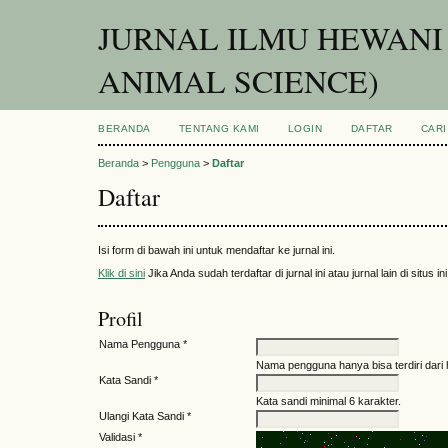
JURNAL ILMU HEWANI
ANIMAL SCIENCE)
BERANDA
TENTANG KAMI
LOGIN
DAFTAR
CARI
Beranda
>
Pengguna
>
Daftar
Daftar
Isi form di bawah ini untuk mendaftar ke jurnal ini.
Klik di sini
Jika Anda sudah terdaftar di jurnal ini atau jurnal lain di situs ini
Profil
Nama Pengguna *
Nama pengguna hanya bisa terdiri dari 
Kata Sandi *
Kata sandi minimal 6 karakter.
Ulangi Kata Sandi *
Validasi *