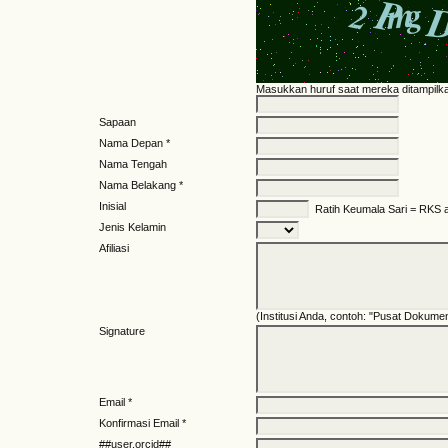
Masukkan huruf saat mereka ditampilka
Sapaan
Nama Depan *
Nama Tengah
Nama Belakang *
Inisial
Ratih Keumala Sari = RKS 
Jenis Kelamin
Afiliasi
(Institusi Anda, contoh: "Pusat Dokument
Signature
Email *
Konfirmasi Email *
##user.orcid##