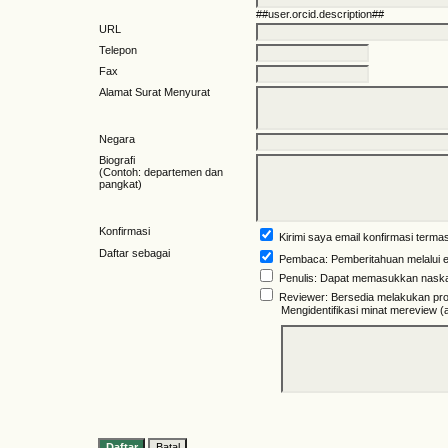
##user.orcid.description##
URL
Telepon
Fax
Alamat Surat Menyurat
Negara
Biografi
(Contoh: departemen dan
pangkat)
Konfirmasi
Kirimi saya email konfirmasi ter
Daftar sebagai
Pembaca
: Pemberitahuan melalui em
Penulis
: Dapat memasukkan naskah
Reviewer
: Bersedia melakukan pro
Mengidentifikasi minat mereview (a