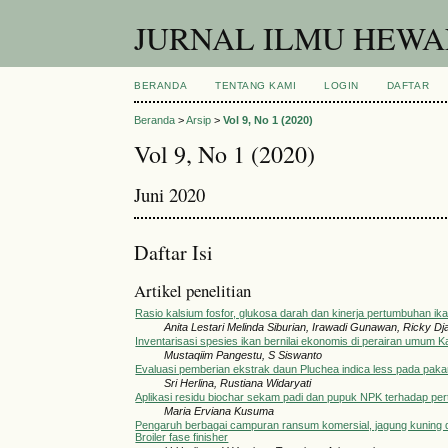
JURNAL ILMU HEWAN
BERANDA
TENTANG KAMI
LOGIN
DAFTAR
Beranda
>
Arsip
>
Vol 9, No 1 (2020)
Vol 9, No 1 (2020)
Juni 2020
Daftar Isi
Artikel penelitian
Rasio kalsium fosfor, glukosa darah dan kinerja pertumbuhan ikan
Anita Lestari Melinda Siburian, Irawadi Gunawan, Ricky Dj
Inventarisasi spesies ikan bernilai ekonomis di perairan umum
Mustaqiim Pangestu, S Siswanto
Evaluasi pemberian ekstrak daun Pluchea indica less pada pak
Sri Herlina, Rustiana Widaryati
Aplikasi residu biochar sekam padi dan pupuk NPK terhadap p
Maria Erviana Kusuma
Pengaruh berbagai campuran ransum komersial, jagung kuning 
Broiler fase finisher