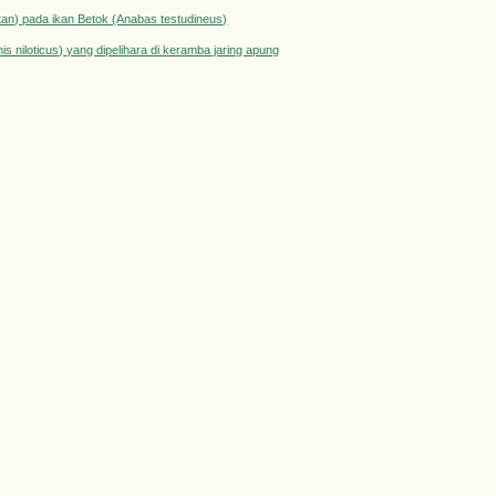
tan) pada ikan Betok (Anabas testudineus)
is niloticus) yang dipelihara di keramba jaring apung