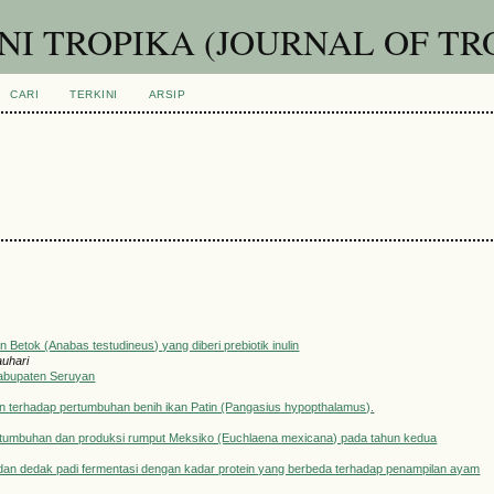
I TROPIKA (JOURNAL OF TR
CARI
TERKINI
ARSIP
 Betok (Anabas testudineus) yang diberi prebiotik inulin
auhari
 Kabupaten Seruyan
an terhadap pertumbuhan benih ikan Patin (Pangasius hypopthalamus).
ertumbuhan dan produksi rumput Meksiko (Euchlaena mexicana) pada tahun kedua
dan dedak padi fermentasi dengan kadar protein yang berbeda terhadap penampilan ayam