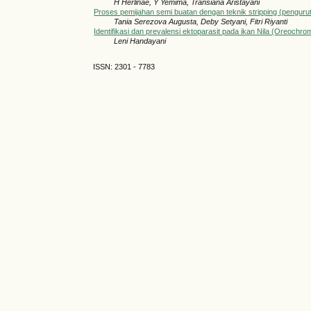
H Herlinae, Y Yemima, Transiana Aristayani
Proses pemijahan semi buatan dengan teknik stripping (penguru
Tania Serezova Augusta, Deby Setyani, Fitri Riyanti
Identifikasi dan prevalensi ektoparasit pada ikan Nila (Oreochrom
Leni Handayani
ISSN: 2301 - 7783