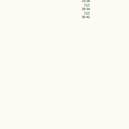
23-28
PDF
29-34
PDF
35-42