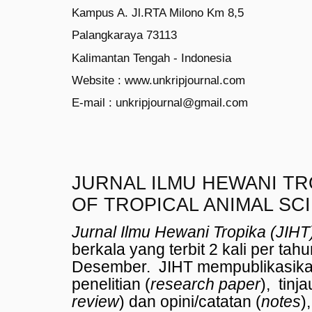
Kampus A. Jl.RTA Milono Km 8,5
Palangkaraya 73113
Kalimantan Tengah - Indonesia
Website : www.unkripjournal.com
E-mail : unkripjournal@gmail.com
JURNAL ILMU HEWANI TR
OF TROPICAL ANIMAL SC
Jurnal Ilmu Hewani Tropika (JIHT
berkala yang terbit 2 kali per ta
Desember.
JIHT mempublikasik
penelitian (
research paper
),
tinja
review
) dan opini/catatan (
notes
)